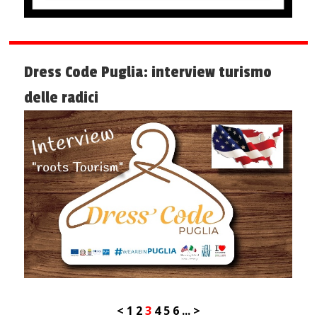
Dress Code Puglia: interview turismo
delle radici
<
1
2
3
4
5
6
...
>