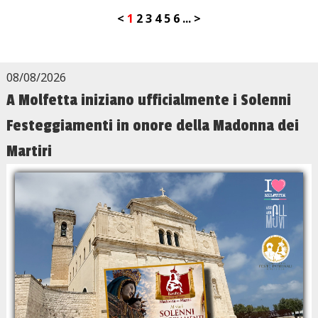
<
1
2
3
4
5
6
...
>
08/08/2026
A Molfetta iniziano ufficialmente i Solenni
Festeggiamenti in onore della Madonna dei
Martiri