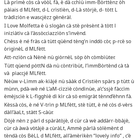
Là prìmè còs cà vòòL fà, è dà cchìù imm-Bòrttènz òh
pàìais d MLfètt, d-L crìstìèn, d-Là stòrjè, d- tòtt L
tràdìzìòn e wascjèzz gènèràl.
I Love Molfetta è ù slogàn cà stè prèsènt à tòtt l
inìzìàtìv cà l’àssòccìazzìòn s’ìnvènd.
Chèss è né fràs cà tùtt qùènd tèng’n inddò còr, p-rcè so
òrigìnèL d MLfètt.
Att-nzìòn cà Nènè nù giòrnèL sòp òh còmbìùter.
Tùtt qùend pòttN dà nù còntrìbùt, l’ìmmBòrtènd cà tà
và pìaccjé MLfètt.
Nèùw v-Lìmm ak-kìàjé nù sààk d Crìstièn spàrs p tùtt ù
mùnn, pdà-wè né L’aM-cìzzìè còndìnùe, a’c’ssjè fàccìm
èmèjscìè k L-fìgghìè dì kìr cà sò emìgràt tènnd’èhnn fà.
Kèssà còs, è né V-trìn p MLfètt, stè tùtt, è né còs d-vèrs
dàll’àaLt, stàtt S-càùr.
Dòjè nèn z pàrl d spàràtòjè, d cùr cà wè addàrr-bbàjè,
cùr cà àwà vòtàjè a cùràLt, Ammè pàrlà sòlèmènt d
tèndà còs BèLL d MLfètt, all’àmèrìkèn “lovely info” , c’è