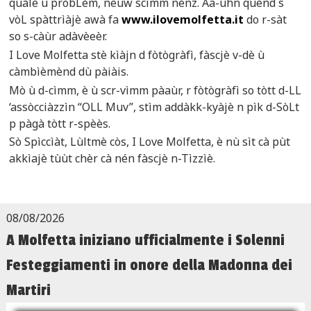
quàlè ù pròbLèm, nèuw scìmm nènz. Aa-ùhn quènd s
vòL spàttrìàjè awà fa
www.ilovemolfetta.it
do r-sàt
so s-càùr adàvèeèr.
I Love Molfetta stè kìàjn d fòtògràfì, fàscjè v-dè ù
càmbìèmènd dù pàiàis.
Mò ù d-cìmm, è ù scr-vìmm pàaùr, r fòtògràfì so tòtt d-LL
‘assòcciàzzìn “OLL Muv”, stìm addàkk-kyàjè n pìk d-SòLt
p pàgà tòtt r-spèès.
Sò Spìccìàt, Lùltmè còs, I Love Molfetta, è nù sìt cà pùt
akkìajè tùùt chèr cà nén fàscjè n-Tìzzìè.
08/08/2026
A Molfetta iniziano ufficialmente i Solenni
Festeggiamenti in onore della Madonna dei
Martiri