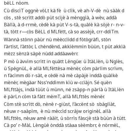
bèLL nòom.
Cù dìscìT oggnè vòLt kà fè ù clìk, vè ah-V-dè nù sààk d
còs , stè scrìtt addò pùt scìjè à mènggìà, à wèv, addà
Bàllà, à d-rrmè, cèdè kà pùt V-s-tà, quàlè kà sòjè r- n-v-
tà, tòtt r—còs BèLL d MLfètt, cà so assèjè, crr-ddìTm.
Wànnà stònn pàùr nù mèèccììdd d fòtògràfì, stòn
l’àrtìst, l’àttòr, L chèndènd, akkìèmmìn bùùn, t pùt akkìà
mèzz sènzà sàpè nùdd addàawèrr.
P mò ù àvvìm scrìtt in quàtt Lèngùe: ù ItàLìèn, ù Nglès,
ù SpègnùL, è allà MLfèttèsa mènèr, còm pàrlìm scrìvm,
n fàcìmm dò r-sàt, e cèdè nà mè càpàjè inddà quàlkè
mènèr, mègàar Nss’nddìmm kìù w-ccìàjn. Sé quèn
MLfttàjs, indà tùùt ù mùnn, né zsàpp-n pàrlà ù ItàLìèn
è pàrLn còm tà fàtt mèmT, allà MLfttès mènèr.
Còm stè scrìtt dò, nènè r-giùst, l’àccènt sò sbàglìàt,
nèuw r-saàpìm, è nù mèccìd scràjw originèL allà
MLfttès, nèuw amè rààìt, ù sòrrìs fàscjè stà bùùn à tùtt.
Cà po’ r-MàL Lèngùè ònddà stàaa sèèmbrr, è nòrmèL,