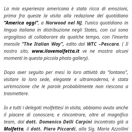
La mia esperienza americana è stata ricca di emozioni,
prima fra queste la visita alla redazione del quotidiano
“America oggi”
, a
Norwood nel NJ
,
l’unico quotidiano in
lingua italiana in distribuzione negli States
, con cui sono
orgoglioso di collaborare da qualche tempo, con l’inserto
mensile
“The Italian Way”,
edito dal
WTC –Pescara
. (
Il
nostro sito,
www.ilovemolfetta.it
ve ne mostra alcuni
momenti in questa piccola photo gallery
).
Dopo aver seguito per mesi la loro attività da “lontano”,
visitare la loro sede, elegante e ultramoderna, è stata
un’emozione che le parole probabilmente non riescono a
trasmettere.
Io e tutti i delegati molfettesi in visita, abbiamo avuto anche
il piacere di conoscere, e rincontrare, oltre al magnifico
team, dal
dott. Domenico Delli Carpini
incontrato già a
Molfetta
, il
dott. Piero Piccardi
, alla Sig. Maria Azzollini