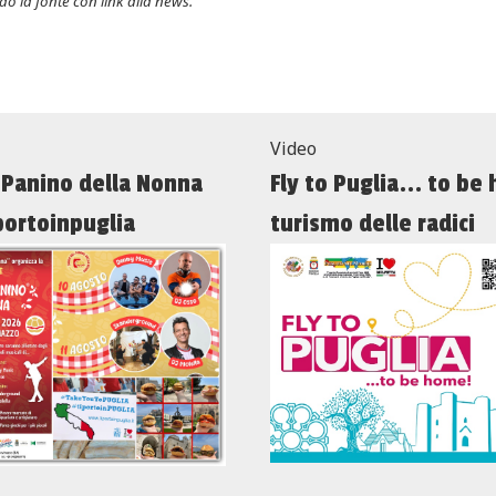
o la fonte con link alla news.
Video
 Panino della Nonna
Fly to Puglia... to be
portoinpuglia
turismo delle radici