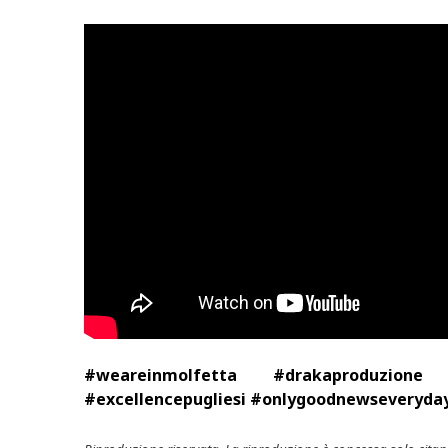
#weareinmolfetta #drakaproduzione #
#excellencepugliesi #onlygoodnewseveryday