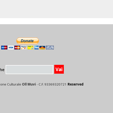
he
ione Culturale
Oll Muvi
- C.F. 93369320721
Reserved