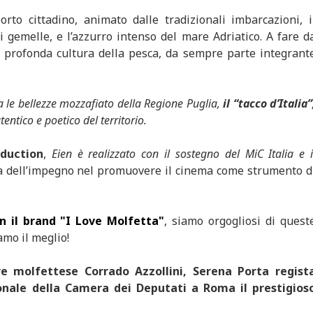
orto cittadino, animato dalle tradizionali imbarcazioni, i
emelle, e l’azzurro intenso del mare Adriatico. A fare d
la profonda cultura della pesca, da sempre parte integrant
 le bellezze mozzafiato della Regione Puglia,
il “tacco d’Italia”
tentico e poetico del territorio.
duction
,
Eien è realizzato con il sostegno del MiC Italia e i
 dell’impegno nel promuovere il cinema come strumento d
n il brand "I Love Molfetta"
, siamo orgogliosi di quest
amo il meglio!
re molfettese Corrado Azzollini, Serena Porta regist
ionale della Camera dei Deputati a Roma il prestigios