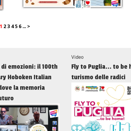
1
2
3
4
5
6
...
>
Video
 di emozioni: il 100th
Fly to Puglia... to be
ry Hoboken Italian
turismo delle radici
 dove la memoria
uturo