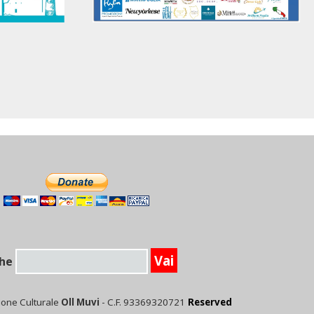
he
ione Culturale
Oll Muvi
- C.F. 93369320721
Reserved