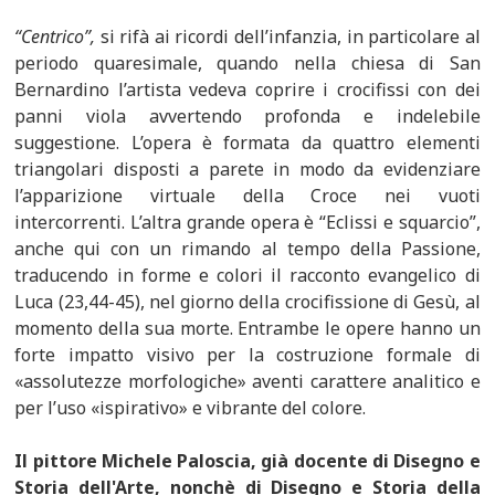
“Centrico”,
si rifà ai ricordi dell’infanzia, in particolare al
periodo quaresimale, quando nella chiesa di San
Bernardino l’artista vedeva coprire i crocifissi con dei
panni viola avvertendo profonda e indelebile
suggestione. L’opera è formata da quattro elementi
triangolari disposti a parete in modo da evidenziare
l’apparizione virtuale della Croce nei vuoti
intercorrenti. L’altra grande opera è “Eclissi e squarcio”,
anche qui con un rimando al tempo della Passione,
traducendo in forme e colori il racconto evangelico di
Luca (23,44-45), nel giorno della crocifissione di Gesù, al
momento della sua morte. Entrambe le opere hanno un
forte impatto visivo per la costruzione formale di
«assolutezze morfologiche» aventi carattere analitico e
per l’uso «ispirativo» e vibrante del colore.
Il pittore Michele Paloscia, già docente di Disegno e
Storia dell'Arte, nonchè di Disegno e Storia della