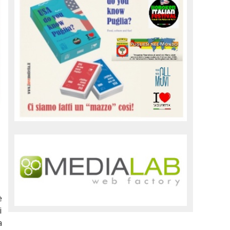
è
i
a