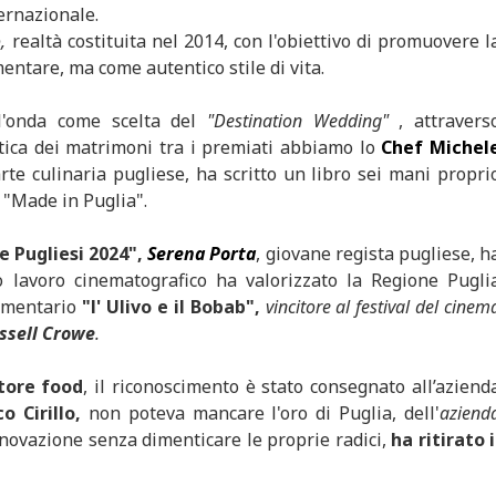
ternazionale.
,
realtà costituita nel 2014, con l'obiettivo di promuovere l
entare, ma come autentico stile di vita.
ll'onda come scelta del
"Destination Wedding"
, attravers
stica dei matrimoni tra i premiati abbiamo lo
Chef Michel
arte culinaria pugliese, ha scritto un libro sei mani propri
a "Made in Puglia".
e Pugliesi 2024",
Serena Porta
, giovane regista pugliese, h
o lavoro cinematografico ha valorizzato la Regione Pugli
cumentario
"l' Ulivo e il Bobab",
vincitore al festival del cinem
ssell Crowe
.
ttore food
, il riconoscimento è stato consegnato all’aziend
o Cirillo,
non poteva mancare l'oro di Puglia, dell'
aziend
nnovazione senza dimenticare le proprie radici,
ha ritirato i