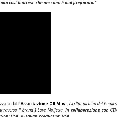
sono così inattese che nessuno è mai preparato."
zzata dall’
Associazione Oll Muvi,
iscritta all'albo dei Puglies
traverso il brand I Love Molfetta,
in collaborazione con CI
ioni USA, e Italian Production USA.