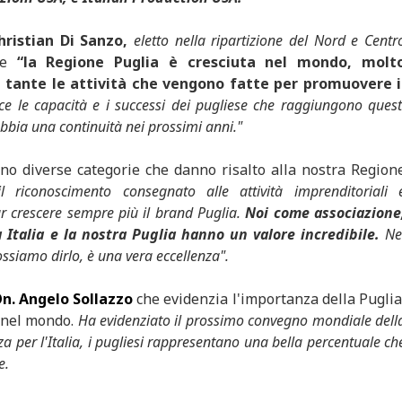
hristian Di Sanzo,
eletto nella ripartizione del Nord e Centr
me
“la Regione Puglia è cresciuta nel mondo, molt
 tante le attività che vengono fatte per promuovere i
e le capacità e i successi dei pugliese che raggiungono quest
 abbia una continuità nei prossimi anni."
ono diverse categorie che danno risalto alla nostra Region
il riconoscimento consegnato alle attività imprenditoriali 
ar crescere sempre più il brand Puglia.
Noi come associazione
 Italia e la nostra Puglia hanno un valore incredibile.
Ne
ssiamo dirlo, è una vera eccellenza".
n. Angelo Sollazzo
che evidenzia l'importanza della Puglia
 nel mondo.
Ha evidenziato il prossimo convegno mondiale dell
a per l'Italia, i pugliesi rappresentano una bella percentuale ch
e.