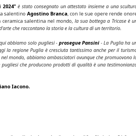
i 2024"
è stato consegnato un attestato insieme a una scultur
ta salentino
Agostino Branca
, con le sue opere rende onor
la ceramica salentina nel mondo,
la sua bottega a Tricase è u
arte che raccontano la storia e la cultura di un territorio.
, qui abbiamo solo pugliesi -
prosegue Pansini
- La Puglia ha u
ggi la regione Puglia è cresciuta tantissimo anche per il turism
gliesi nel mondo, abbiamo ambasciatori ovunque che promuovono l
ze pugliesi che producono prodotti di qualità è una testimonianz
iano Iacono.