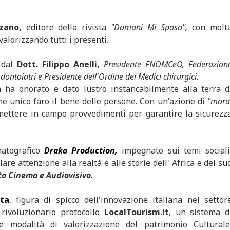
zano,
editore della rivista
"Domani Mi Sposo",
con molt
valorizzando tutti i presenti.
e dal
Dott. Filippo Anelli,
Presidente FNOMCeO, Federazion
dontoiatri e Presidente dell'Ordine dei Medici chirurgici.
ca ha onorato e dato lustro instancabilmente alla terra d
me unico faro il bene delle persone. Con un'azione di
"mora
 mettere in campo provvedimenti per garantire la sicurezz
matografico
Draka Production,
impegnato sui temi sociali
lare attenzione alla realtà e alle storie dell' Africa e del su
ato Cinema e Audiovisivo.
ta
, figura di spicco dell'innovazione italiana nel settor
 rivoluzionario protocollo
LocalTourism.it
, un sistema d
le modalità di valorizzazione del patrimonio Culturale