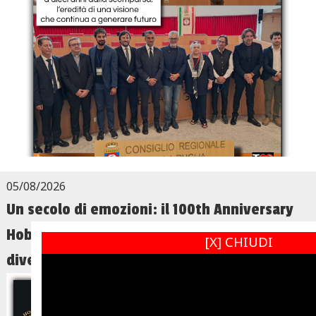
05/08/2026
Un secolo di emozioni: il 100th Anniversary
Hoboken Italian Festival, dove la memoria
[X] CHIUDI
diventa futuro