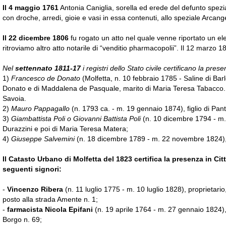
Il 4 maggio 1761
Antonia Caniglia, sorella ed erede del defunto spezi
con droche, arredi, gioie e vasi in essa contenuti, allo speziale Arcang
Il 22 dicembre 1806
fu rogato un atto nel quale venne riportato un ele
ritroviamo altro atto notarile di “venditio pharmacopolii”. Il 12 marzo 
Nel
settennato 1811-17
i registri dello Stato civile certificano la pres
1)
Francesco de Donato
(Molfetta, n. 10 febbraio 1785 - Saline di Bar
Donato e di Maddalena de Pasquale, marito di Maria Teresa Tabacco. Fr
Savoia.
2)
Mauro Pappagallo
(n. 1793 ca. - m. 19 gennaio 1874), figlio di Pa
3)
Giambattista Poli o Giovanni Battista Poli
(n. 10 dicembre 1794 - m. 
Durazzini e poi di Maria Teresa Matera;
4)
Giuseppe Salvemini
(n. 18 dicembre 1789 - m. 22 novembre 1824), f
Il Catasto Urbano di Molfetta del 1823 certifica la presenza in Cit
seguenti signori:
-
Vincenzo Ribera
(n. 11 luglio 1775 - m. 10 luglio 1828), proprietari
posto alla strada Amente n. 1;
-
farmacista Nicola Epifani
(n. 19 aprile 1764 - m. 27 gennaio 1824),
Borgo n. 69;