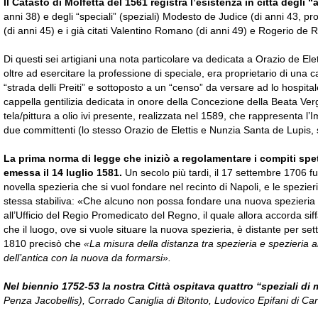
Il Catasto di Molfetta del 1561 registra l’esistenza in città degli
anni 38) e degli “speciali” (speziali) Modesto de Judice (di anni 43, pro
(di anni 45) e i già citati Valentino Romano (di anni 49) e Rogerio de 
Di questi sei artigiani una nota particolare va dedicata a Orazio de El
oltre ad esercitare la professione di speciale, era proprietario di una
“strada delli Preiti” e sottoposto a un “censo” da versare ad lo hospita
cappella gentilizia dedicata in onore della Concezione della Beata Verg
tela/pittura a olio ivi presente, realizzata nel 1589, che rappresenta l’
due committenti (lo stesso Orazio de Elettis e Nunzia Santa de Lupis,
La prima norma di legge che iniziò a regolamentare i compiti spet
emessa il 14 luglio 1581.
Un secolo più tardi, il 17 settembre 1706 f
novella spezieria che si vuol fondare nel recinto di Napoli, e le spez
stessa stabiliva: «Che alcuno non possa fondare una nuova spezieria 
all’Ufficio del Regio Promedicato del Regno, il quale allora accorda siff
che il luogo, ove si vuole situare la nuova spezieria, è distante per set
1810 precisò che
«La misura della distanza tra spezieria e spezieria a
dell’antica con la nuova da formarsi».
Nel biennio 1752-53 la nostra Città ospitava quattro “speziali di
Penza Jacobellis), Corrado Caniglia di Bitonto, Ludovico Epifani di Ca