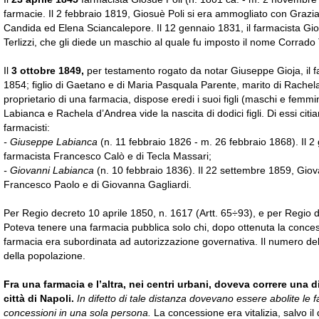
farmacie. Il 2 febbraio 1819, Giosuè Poli si era ammogliato con Grazi
Candida ed Elena Sciancalepore. Il 12 gennaio 1831, il farmacista Gi
Terlizzi, che gli diede un maschio al quale fu imposto il nome Corrado
Il
3 ottobre 1849,
per testamento rogato da notar Giuseppe Gioja, il fa
1854; figlio di Gaetano e di Maria Pasquala Parente, marito di Rachela
proprietario di una farmacia, dispose eredi i suoi figli (maschi e femm
Labianca e Rachela d’Andrea vide la nascita di dodici figli. Di essi citi
farmacisti:
- Giuseppe Labianca
(n. 11 febbraio 1826 - m. 26 febbraio 1868). Il 
farmacista Francesco Calò e di Tecla Massari;
- Giovanni Labianca
(n. 10 febbraio 1836). Il 22 settembre 1859, Giova
Francesco Paolo e di Giovanna Gagliardi.
Per Regio decreto 10 aprile 1850, n. 1617 (Artt. 65÷93), e per Regio de
Poteva tenere una farmacia pubblica solo chi, dopo ottenuta la concessi
farmacia era subordinata ad autorizzazione governativa. Il numero del
della popolazione.
Fra una farmacia e l’altra, nei centri urbani, doveva correre una d
città di Napoli.
In difetto di tale distanza dovevano essere abolite le 
concessioni in una sola persona.
La concessione era vitalizia, salvo il