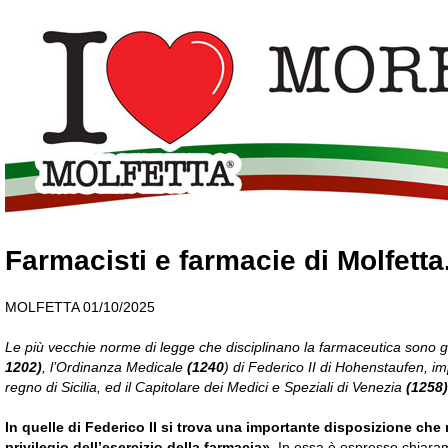
Farmacisti e farmacie di Molfetta.
MOLFETTA 01/10/2025
Le più vecchie norme di legge che disciplinano la farmaceutica sono gli “
1202)
, l’Ordinanza Medicale
(1240
) di Federico II di Hohenstaufen, 
regno di Sicilia, ed il Capitolare dei Medici e Speziali di Venezia
(1258)
In quelle di Federico II si trova una importante disposizione che
privilegio dell’esercizio della farmacia»
. In essa è espresso chiaram