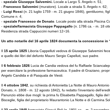
-
speziale Giuseppe Salvemini.
Locale a Largo S. Angelo n. 51;
-
Francesco Salvemini
(muratore). Locale a strada S. Angelo n. 62;
-
Luigi Rossi
(n. 21 luglio 1759 - m. 21 giugno 1846), gentiluomo, figl
Comune n. 4;
-
speziale Francesco de Donato
. Locale posto alla strada Piscina 
-
speziale/farmacista Giuseppe Pappagallo
(n. 1786 ca. - m. 18 ot
Residenza strada Cappuccini numeri 12÷16.
Un atto notarile del 16 aprile 1824 documenta la concessione in 
Il
15 aprile 1825
Liboria Cappelluti vedova di Giuseppe Salvemini fece e
e quello dei libri del defunto Mauro Sergio Capelluti, suo padre.
Il
6 febbraio 1826
Lucia de Candia vedova del fu Raffaele Sciancalepor
per esercitare la professione farmaceutica. Il padre di Graziano, prop
Angelo Candida e di Pasquala de Viesti.
Il
4 ottobre 1842
, su richiesta di Antonietta La Notte di Mauro Anton
Donato, n. 1808 - m. 12 agosto 1842), fu redatto l’inventario dell’ered
Panunzio ebbe due mogli: la prima fu Elisabetta Pappagallo, figlia del
Bisceglie, figlia del proprietario Maurantonio La Notte e di Carmina So
Il
23 aprile 1845
farmacista Giosuè Poli (n. 1801 ca. - m. 2 novembre 