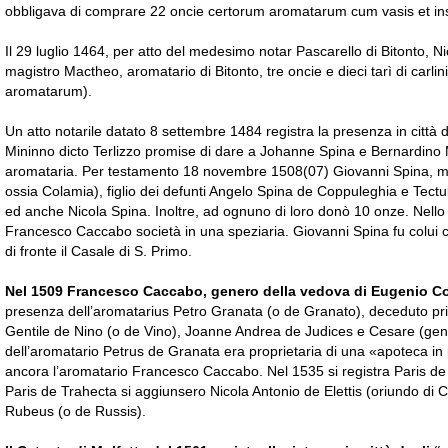
obbligava di comprare 22 oncie certorum aromatarum cum vasis et ins
Il 29 luglio 1464, per atto del medesimo notar Pascarello di Bitonto, Ni
magistro Mactheo, aromatario di Bitonto, tre oncie e dieci tarì di carli
aromatarum).
Un atto notarile datato 8 settembre 1484 registra la presenza in città 
Mininno dicto Terlizzo promise di dare a Johanne Spina e Bernardin
aromataria. Per testamento 18 novembre 1508(07) Giovanni Spina, marit
ossia Colamia), figlio dei defunti Angelo Spina de Coppuleghia e Tectul
ed anche Nicola Spina. Inoltre, ad ognuno di loro donò 10 onze. Nell
Francesco Caccabo società in una speziaria. Giovanni Spina fu colui c
di fronte il Casale di S. Primo.
Nel 1509 Francesco Caccabo, genero della vedova di Eugenio Coc
presenza dell’aromatarius Petro Granata (o de Granato), deceduto pri
Gentile de Nino (o de Vino), Joanne Andrea de Judices e Cesare (ge
dell’aromatario Petrus de Granata era proprietaria di una «apoteca in 
ancora l’aromatario Francesco Caccabo. Nel 1535 si registra Paris de
Paris de Trahecta si aggiunsero Nicola Antonio de Elettis (oriundo di
Rubeus (o de Russis).