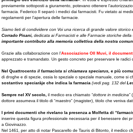
previamente sottoposti a giuramento, potevano ottenere l’autorizzazio
farmacia. Federico II separò i medici dai farmacisti. Fu vietato ai medi
regolamenti per l’apertura delle farmacie.
Siamo lieti di condividere con Voi una ricerca di grande valore storico
Corrado Pisani,
dedicata ai Farmacisti e alle Farmacie storiche della c
importante contributo alla memoria collettiva della nostra comun
Grazie alla collaborazione con l’
Associazione Oll Muvi, il documento
apprezzato e tramandato. Un gesto concreto per preservare le radici del
Nel Quattrocento
il farmacista si chiamava speciarus,
e più comu
di droghe e di spezie, ossia lo speziale o speziale manuale, come si 
sostantivo speciaràje che indica la farmacia
(vedi pag. 132 del
Les
Sempre nel XV secolo,
il medico era chiamato
“dottore in medicina”
dottore assumeva il titolo di “maestro” (magister), titolo che veniva dat
I primi documenti che rivelano la presenza a Molfetta di
“farmacis
inserire questa figura professionale necessaria per il benessere dei prop
a Giovinazzo.
Nel 1461, per atto di notar Pascarello de Tauris di Bitonto, il medico ch