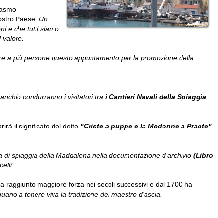
iasmo
nostro Paese.
Un
ni e che tutti siamo
 valore.
re a più persone questo appuntamento per la promozione della
ranchio condurranno i visitatori tra
i Cantieri Navali della Spiaggia
irà il significato del detto
"Criste a puppe e la Medonne a Praote"
ea di spiaggia della Maddalena nella documentazione d’archivio
(Libro
elli”.
 Ha raggiunto maggiore forza nei secoli successivi e dal 1700 ha
inuano a tenere viva la tradizione del maestro d'ascia.