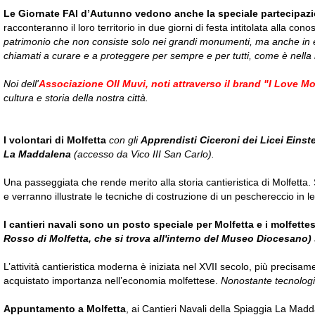
Le Giornate FAI d’Autunno vedono anche la speciale partecipazio
racconteranno il loro territorio in due giorni di festa intitolata alla c
patrimonio che non consiste solo nei grandi monumenti, ma anche in edi
chiamati a curare e a proteggere per sempre e per tutti, come è nella m
Noi dell'
Associazione Oll Muvi, noti attraverso il brand "I Love Mo
cultura e storia della nostra città.
I volontari di Molfetta
con gli
Apprendisti Ciceroni dei Licei Einste
La Maddalena
(accesso da Vico III San Carlo).
Una passeggiata che rende merito alla storia cantieristica di Molfetta. 
e verranno illustrate le tecniche di costruzione di un peschereccio in l
I cantieri navali sono un posto speciale per Molfetta e i molfettes
Rosso di Molfetta, che si trova all'interno del Museo Diocesano)
L’attività cantieristica moderna è iniziata nel XVII secolo, più precis
acquistato importanza nell’economia molfettese.
Nonostante tecnologia
Appuntamento a Molfetta
, ai Cantieri Navali della Spiaggia La Mad