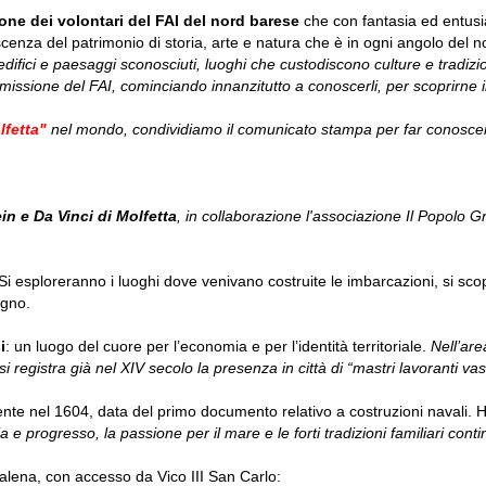
ne dei volontari del FAI del nord barese
che con fantasia ed entus
onoscenza del patrimonio di storia, arte e natura che è in ogni angolo del 
fici e paesaggi sconosciuti, luoghi che custodiscono culture e tradizio
issione del FAI, cominciando innanzitutto a conoscerli, per scoprirne il
lfetta"
nel mondo, condividiamo il comunicato stampa per far conosce
in e Da Vinci di Molfetta
, in collaborazione l'associazione Il Popolo G
Si esploreranno i luoghi dove venivano costruite le imbarcazioni, si scopr
egno.
i
: un luogo del cuore per l’economia e per l’identità territoriale.
Nell’ar
si registra già nel XIV secolo la presenza in città di “mastri lavoranti vasc
amente nel 1604, data del primo documento relativo a costruzioni navali.
 e progresso, la passione per il mare e le forti tradizioni familiari cont
dalena, con accesso da Vico III San Carlo: